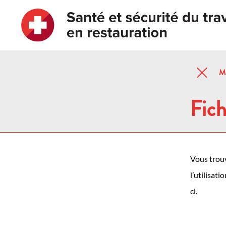
M
Fic
Vous trouv
l’utilisat
ci.