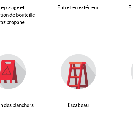
reposage et
Entretien extérieur
En
ion de bouteille
gaz propane
en des planchers
Escabeau