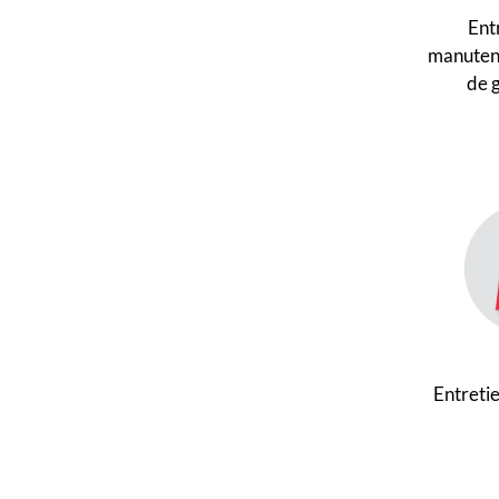
Ent
manutent
de 
Entreti