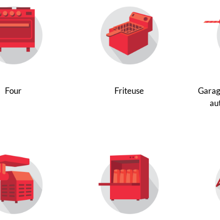
Four
Friteuse
Garage
au