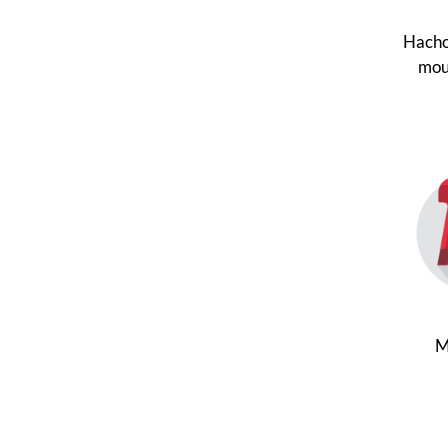
Hacho
mou
M